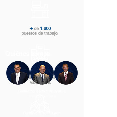
+
de
1.600
puestos de trabajo.
Quiénes somos
+
de
8.000m2
en 3 edificios en Santiago y
Valparaíso.
Guillermo Zedan Abuyeres
Director General
Gustavo Urrutia Leon