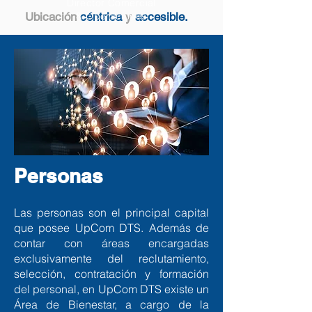
Director Comercial
Ubicación
& Operaciones
céntrica
y
accesible.
Carlos Quintino Vega
Director Desarrollo
& Planificación
Personas
Las personas son el principal capital
que posee UpCom DTS. Además de
contar con áreas encargadas
exclusivamente del reclutamiento,
selección, contratación y formación
del personal, en UpCom DTS existe un
Área de Bienestar, a cargo de la