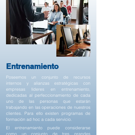
Entrenamiento
Poseemos un conjunto de recursos
internos y alianzas estratégicas con
empresas líderes en entrenamiento,
dedicadas al perfeccionamiento de cada
uno de las personas que estarán
trabajando en las operaciones de nuestros
clientes. Para ello existen programas de
formación ad hoc a cada servicio.
El entrenamiento puede considerarse
como un conjunto de tres grandes