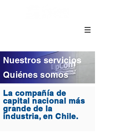
Más de 1600 colaboradores.
Más de 8.000 metros cuadrados
Presentes en Perú, Santiago y
Valparaíso
Nuestros servicios
Quiénes somos
La compañía de
capital nacional más
grande de la
industria, en Chile.