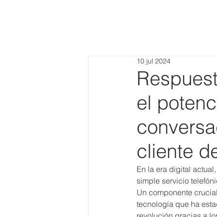
10 jul 2024
Respuest
el potenc
conversac
cliente d
En la era digital actua
simple servicio telefón
Un componente crucial 
tecnología que ha est
revolución gracias a los