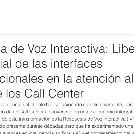
Home
Quiénes somos
Soluciones
Contacto
a de Voz Interactiva: Lib
ial de las interfaces
ionales en la atención al
e los Call Center
l, la atención al cliente ha evolucionado significativamente, pa
ico de un Call Center a convertirse en una experiencia integral
de esta transformación es la Respuesta de Voz Interactiva (IVR
ado presente durante décadas pero que ha experimentado una
 avances en inteligencia artificial (IA) y el procesamiento del 