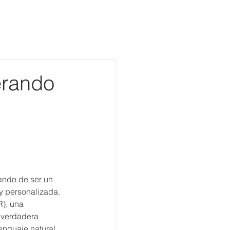
Más de 1600 colaboradores.
Más de 8.000 metros cuadrados
Presentes en Perú, Santiago y Valparaíso
Trabaja con nosotros
Blog
erando
sando de ser un 
 y personalizada. 
), una 
 verdadera 
lenguaje natural 