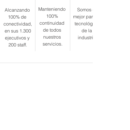
Manteniendo 
Somos el 
Alcanzando 
100% 
mejor partner 
100% de 
continuidad 
tecnológico 
conectividad,
de todos 
de la 
 en sus 1.300 
nuestros 
industria.
ejecutivos y 
servicios.
200 staff.
Ver todo
Entradas recientes