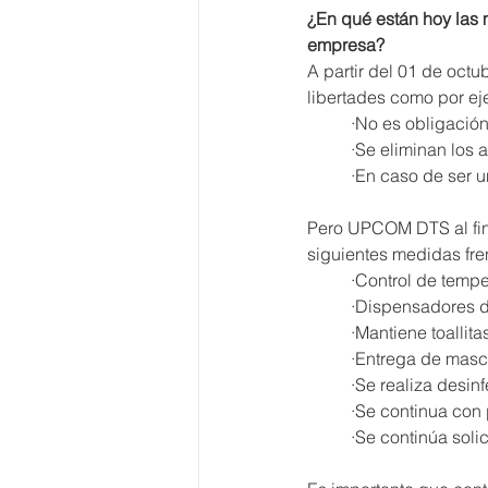
¿En qué están hoy las 
empresa?
A partir del 01 de octu
libertades como por ej
	·No es obligació
	·Se eliminan los a
	·En caso de ser 
Pero UPCOM DTS al fin 
siguientes medidas fre
	·Control de tempe
	·Dispensadores d
	·Mantiene toallit
	·Entrega de masca
	·Se realiza desi
	·Se continua con
	·Se continúa sol