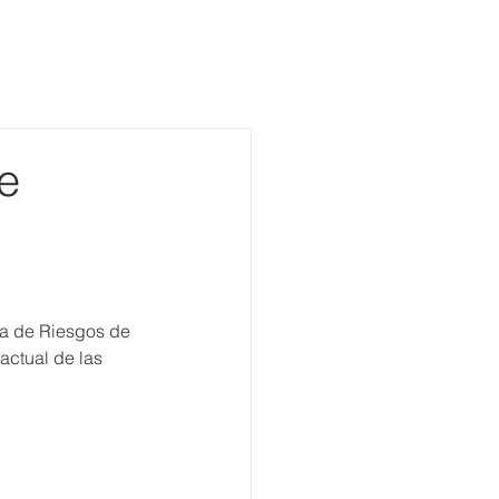
Más de 1600 colaboradores.
Más de 8.000 metros cuadrados
Presentes en Perú, Santiago y Valparaíso
Trabaja con nosotros
Blog
e
a de Riesgos de 
actual de las 