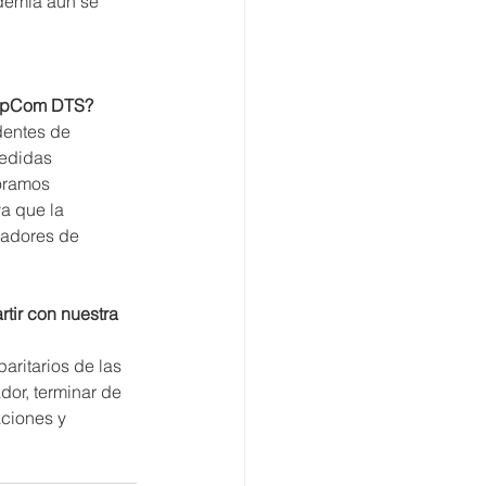
demia aún se 
a UpCom DTS?
dentes de 
medidas 
oramos 
a que la 
radores de 
ir con nuestra 
ritarios de las 
dor, terminar de 
aciones y 