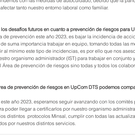
tinuemos con las medidas de autocuidado, debido que la pan
fectar tanto nuestro entorno laboral como familiar.
 los desafíos futuros en cuanto a prevención de riesgos par
 de prevención este año 2023, es bajar la incidencia de acci
es de suma importancia trabajar en equipo, tomando todas las 
r al mínimo este tipo de incidencias, es por ello que nos ases
stro organismo administrador (IST) para trabajar en conjunto y
l Área de prevención de riesgos sino todas y todos los colabo
ea de prevención de riesgos en UpCom DTS podemos compart
ste año 2023, esperamos seguir avanzando con los comités pa
ra poder llegar a certificarlos por nuestro organismo administra
los distintos  protocolos Minsal, cumplir con todas las actualiz
dos por nuestros distintos servicios.