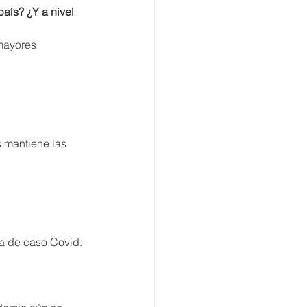
aís? ¿Y a nivel 
mayores 
 mantiene las 
ha de caso Covid.