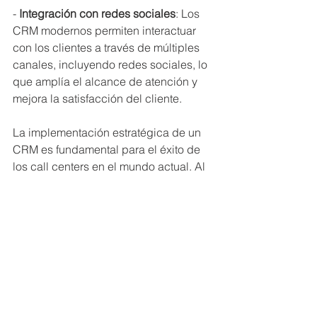
- 
Integración con redes sociales
: Los 
CRM modernos permiten interactuar 
con los clientes a través de múltiples 
canales, incluyendo redes sociales, lo 
que amplía el alcance de atención y 
mejora la satisfacción del cliente.
La implementación estratégica de un 
CRM es fundamental para el éxito de 
los call centers en el mundo actual. Al 
aprovechar la tecnología y colaborar 
con proveedores de BPO, las 
empresas pueden transformar su 
enfoque hacia el servicio al cliente, 
logrando no solo una mayor eficiencia 
operativa, sino también una 
experiencia de cliente 
significativamente mejorada. En un 