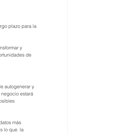
rgo plazo para la 
ansformar y 
portunidades de 
de autogenerar y 
l negocio estará 
osibles 
 datos más 
 lo que  la 