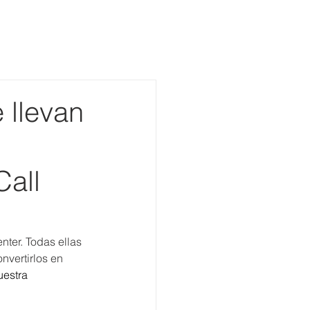
Más de 1600 colaboradores.
Más de 8.000 metros cuadrados
Presentes en Perú, Santiago y Valparaíso
Trabaja con nosotros
Blog
 llevan
Call
nter. Todas ellas 
nvertirlos en 
uestra 