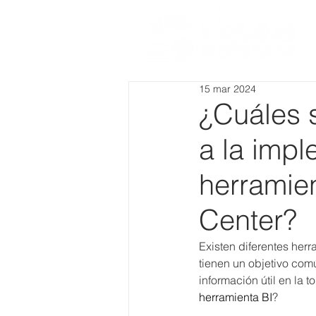
15 mar 2024
¿Cuáles s
a la imp
herramien
Center?
Existen diferentes herr
tienen un objetivo comú
información útil en la
herramienta BI
?