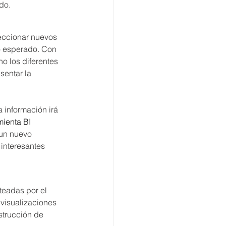
do.
eccionar nuevos 
do esperado. Con 
o los diferentes 
sentar la 
a información irá 
mienta BI 
un nuevo 
interesantes 
teadas por el 
 visualizaciones 
strucción de 